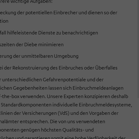
rere wichtige Aufgaben:
eckung der potentiellen Einbrecher und dienen so der
tion
all hilfeleistende Dienste zu benachrichtigen
szeiten der Diebe minimieren
erung der unmittelbaren Umgebung
bei der Rekonstruierung des Einbruches oder Überfalles
 unterschiedlichen Gefahrenpotentiale und der
lichen Gegebenheiten lassen sich Einbruchmeldeanlagen
f-the-box verwenden. Unsere Experten konzipieren deshalb
on Standardkomponenten individuelle Einbruchmeldesysteme,
tlinien der Versicherungen (VdS) und den Vorgaben der
nalämter entsprechen.
Die von uns verwendeten
nenten genügen höchsten Qualitäts- und
üchen und garantieren somit eine hohe Verfügbarkeit der