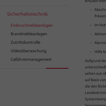
erfüllen meh
Abschr
Sicherheitstechnik
Präven
Im Notf
Einbruchmeldeanlagen
Brandmeldeanlagen
Aktion
Zutrittskontrolle
Alarmi
Videoüberwachung
Hilfe 
Gefahrenmanagement
Aufgrund der
unterschied
selten out-o
auf Basis v
die den Rich
Landeskrimi
Systemkompo
Serviceanspr