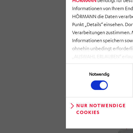
HÖRMANN
benötigt für bes
Informationen von Ihrem End
HÖRMANN die Daten verarbei
Punkt „Details“ einsehen. D
Verarbeitungen zustimmen. M
Informationen speichern so
ohnehin unbedingt erforderli
„AUSWAHL ERLAUBEN“ erlauben
zusammenhängenden Datenvera
Einwilligungsauswahl
möglich. Bei Klick auf „NUR
Notwendig
gespeichert und ausgelesen, 
kann. Ihre Einwilligung könn
linken Rand der Webseite) ent
widerrufen“ klicken. Über die
NUR NOTWENDIGE
COOKIES
anpassen.