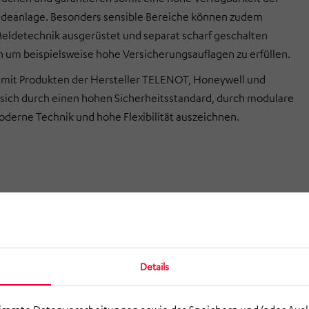
deanlage. Besonders sensible Bereiche können zudem
Meldetechnik ausgerüstet und separat scharf geschalten
 um beispielsweise hohe Versicherungsauflagen zu erfüllen.
 mit Produkten der Hersteller TELENOT, Honeywell und
sich durch einen hohen Sicherheitsstandard, durch modulare
derne Technik und hohe Flexibilität auszeichnen.
Details
pielaufbau einer Einbruch