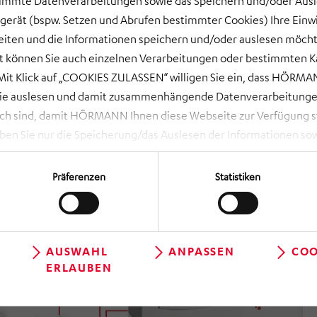
timmte Datenverarbeitungen sowie das Speichern und/oder Aus
gerät (bspw. Setzen und Abrufen bestimmter Cookies) Ihre Einwi
ten und die Informationen speichern und/oder auslesen möcht
ort können Sie auch einzelnen Verarbeitungen oder bestimmten 
it Klick auf „COOKIES ZULASSEN“ willigen Sie ein, dass HÖRMAN
wie auslesen und damit zusammenhängende Datenverarbeitungen
ch sind, damit HÖRMANN Ihnen diese Webseite zur Verfügung ste
 Sie nur die Speicherung/das Auslesen der Informationen sow
rbeitungen, die Sie aktiv ausgewählt haben. Eine Anpassung i
 NOTWENDIGE COOKIES“ lehnen Sie Ihre Einwilligung ab und es w
Präferenzen
Statistiken
die unbedingt erforderlich sind, damit Ihnen diese Website zur 
en Sie über das Aufrufen der Cookie-Einstellungen (runde, schwa
geltlos und mit Wirkung für die Zukunft widerrufen, indem Sie i
 dortige Schaltfläche „Einwilligung ändern“ können Sie zudem Ih
AUSWAHL
ANPASSEN
COO
ERLAUBEN