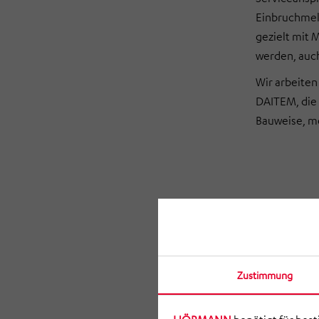
Einbruchmel
gezielt mit 
werden, auch
Wir arbeiten
DAITEM, die 
Bauweise, mo
Zustimmung
Beis