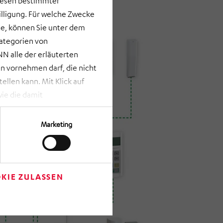
lesen bestimmter
lligung. Für welche Zwecke
e, können Sie unter dem
Kategorien von
N alle der erläuterten
 vornehmen darf, die nicht
llen kann. Mit Klick auf
ie die damit
st bei Klick auf „ANPASSEN“
erden nur die Informationen
Marketing
Verfügung gestellt werden
rze Schaltfläche am unteren
m Anschluss auf „Einwilligung
re getroffenen Einstellungen
KIE ZULASSEN