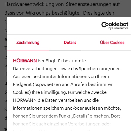
Hardwareentwicklung von Sirenensteuerungen auf
Basis von Mikrochips beschäftigte. Dies legte den
Grundstein für die elektronische Sirene. Nach
pneumatischen und elektro-mechanischen Sirenen
entstand so mit der elektronischen Sirene die dritte
Zustimmung
Details
Über Cookies
Technologiegeneration. Die ECL400 mit 400 Watt war
eine der ersten elektronischen Sirenen. Die Signale
HÖRMANN
benötigt für bestimmte
waren in EPROM Speicherchips gespeichert und so
Datenverarbeitungen sowie das Speichern und/oder
ließ sich jeder gewünschte Signalton programmieren
Auslesen bestimmter Informationen von Ihrem
und mit Hilfe analoger Verstärker ausspielen. Auch
Endgerät (bspw. Setzen und Abrufen bestimmter
Sprachdurchsagen war damit erstmals möglich. Es
Cookies) Ihre Einwilligung. Für welche Zwecke
HÖRMANN die Daten verarbeiten und die
war kein Drucklufttank mehr notwendig, nur noch ein
Informationen speichern und/oder auslesen möchte,
Schaltschrank. Die gesamte Sirene war leichter und
können Sie unter dem Punkt „Details“ einsehen. Dort
damit deutlich flexibler einsetzbar.
können Sie auch einzelnen Verarbeitungen oder
1985 erreichte der Sirenenpionier einen weiteren