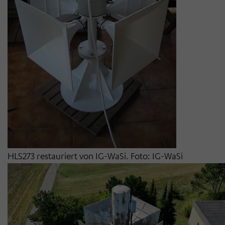
HLS273 restauriert von IG-WaSi. Foto: IG-WaSi