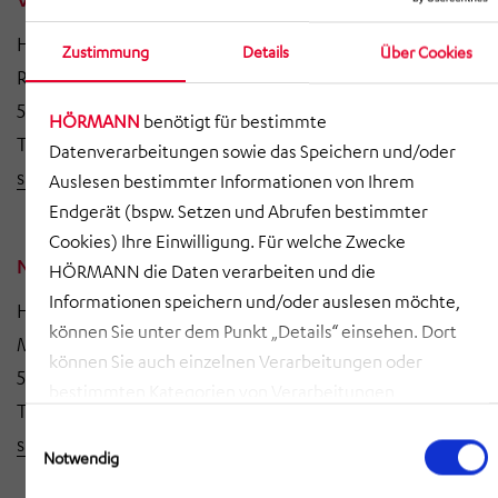
HÖRMANN Warnsysteme GmbH
Zustimmung
Details
Über Cookies
Rheinstr. 96
56235 Ransbach-Baumbach
HÖRMANN
benötigt für bestimmte
T +49 (0) 2623 92 41 43 0
Datenverarbeitungen sowie das Speichern und/oder
sirene-west@hoermann-ws.de
Auslesen bestimmter Informationen von Ihrem
Endgerät (bspw. Setzen und Abrufen bestimmter
Cookies) Ihre Einwilligung. Für welche Zwecke
Niederlassung Sirene West / NRW
HÖRMANN die Daten verarbeiten und die
Informationen speichern und/oder auslesen möchte,
HÖRMANN Warnsysteme GmbH
können Sie unter dem Punkt „Details“ einsehen. Dort
Mühlenstr. 25
können Sie auch einzelnen Verarbeitungen oder
58285 Gevelsberg
bestimmten Kategorien von Verarbeitungen
T +49 (0) 2332 55 11 60
zustimmen. Mit Klick auf „COOKIES ZULASSEN“ willigen
Einwilligungsauswahl
sirene-west-nrw@hoermann-ws.de
Sie ein, dass HÖRMANN alle der erläuterten
Notwendig
Informationen speichern sowie auslesen und damit