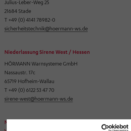
Julius-Leber-Weg 25
21684 Stade
T +49 (0) 4141 78982-0
sicherheitstechnik@hoermann-ws.de
Niederlassung Sirene West / Hessen
HÖRMANN Warnsysteme GmbH
Nassaustr. 17c
65719 Hofheim-Wallau
T +49 (0) 6122 53 47 70
sirene-west@hoermann-ws.de
Niederlassung Sirene West
Vertriebsbüro Rheinland-Pfalz