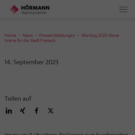
Direkt
zum
Inhalt
Home
News
Pressemitteilungen
Warntag 2023: Neue
Sirene für die Stadt Friesack
14. September 2023
Teilen auf
Heute um 11 Uhr tönen die Sirenen zum bundesweiten