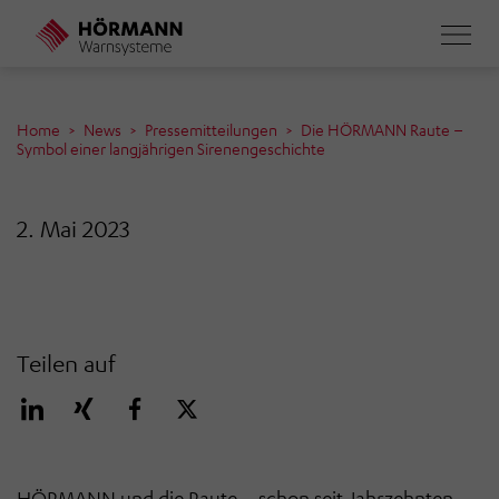
Direkt
zum
Inhalt
Home
News
Pressemitteilungen
Die HÖRMANN Raute –
Symbol einer langjährigen Sirenengeschichte
2. Mai 2023
Teilen auf
HÖRMANN und die Raute – schon seit Jahrzehnten