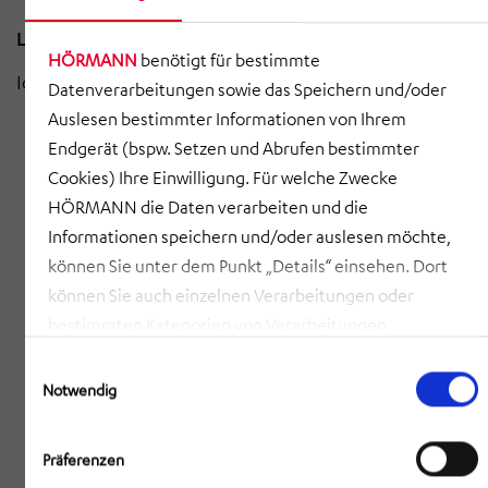
Lautsprecher:
HÖRMANN
benötigt für bestimmte
Ideal für den
Datenverarbeitungen sowie das Speichern und/oder
Auslesen bestimmter Informationen von Ihrem
Innenbereich oder
Endgerät (bspw. Setzen und Abrufen bestimmter
eine gezielte Beschallung im kleinen Radius
Cookies) Ihre Einwilligung. Für welche Zwecke
HÖRMANN die Daten verarbeiten und die
primär in ebenen Flächen mit wenig Störung der
Informationen speichern und/oder auslesen möchte,
Schallausbreitung
können Sie unter dem Punkt „Details“ einsehen. Dort
gerichteter Schallaustritt, das heißt für
können Sie auch einzelnen Verarbeitungen oder
bestimmten Kategorien von Verarbeitungen
kreisförmige Beschallung benötigt man mehrere
zustimmen. Mit Klick auf „COOKIES ZULASSEN“ willigen
Sirenen
Einwilligungsauswahl
Sie ein, dass HÖRMANN alle der erläuterten
Notwendig
benötigt einen funktionierenden Stromanschluss
Informationen speichern sowie auslesen und damit
zusammenhängende Datenverarbeitungen vornehmen
niedrigerer Schallpegel von in der Regel 115 dB(A)
Präferenzen
darf, die nicht ohnehin unbedingt erforderlich sind,
/ 1m, das entspricht 85 dB(A) / 30m